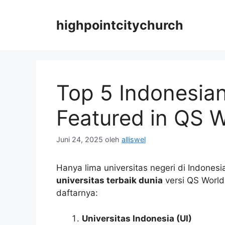
Langsung
ke
highpointcitychurch
isi
Top 5 Indonesian
Featured in QS 
Juni 24, 2025
oleh
alliswel
Hanya lima universitas negeri di Indones
universitas terbaik dunia
versi QS World
daftarnya:
Universitas Indonesia (UI)