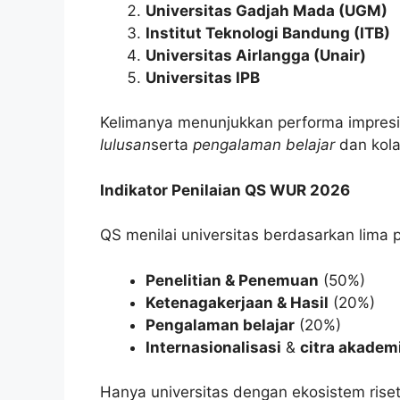
Universitas Gadjah Mada (UGM)
Institut Teknologi Bandung (ITB)
Universitas Airlangga (Unair)
Universitas IPB
Kelimanya menunjukkan performa impres
lulusan
serta
pengalaman belajar
dan kola
Indikator Penilaian QS WUR 2026
QS menilai universitas berdasarkan lima p
Penelitian & Penemuan
(50%)
Ketenagakerjaan & Hasil
(20%)
Pengalaman belajar
(20%)
Internasionalisasi
&
citra akadem
Hanya universitas dengan ekosistem rise