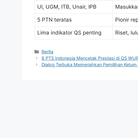
UI, UGM, ITB, Unair, IPB
Masukka
5 PTN teratas
Pionir re
Lima indikator QS penting
Riset, lu
Kategori
Berita
8 PTS Indonesia Mencetak Prestasi di QS WU
Dialog Terbuka Memeriahkan Pemilihan Ketu