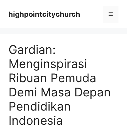
Langsung
ke
highpointcitychurch
Menu
isi
Gardian:
Menginspirasi
Ribuan Pemuda
Demi Masa Depan
Pendidikan
Indonesia