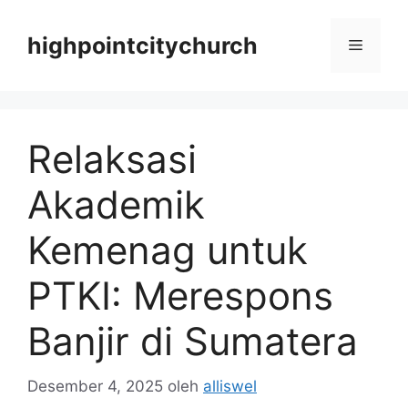
Langsung
ke
highpointcitychurch
Menu
isi
Relaksasi
Akademik
Kemenag untuk
PTKI: Merespons
Banjir di Sumatera
Desember 4, 2025
oleh
alliswel