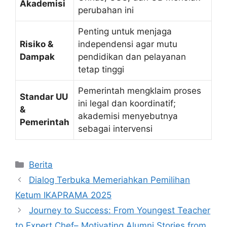
Akademisi
perubahan ini
Penting untuk menjaga
Risiko &
independensi agar mutu
Dampak
pendidikan dan pelayanan
tetap tinggi
Pemerintah mengklaim proses
Standar UU
ini legal dan koordinatif;
&
akademisi menyebutnya
Pemerintah
sebagai intervensi
Kategori
Berita
Dialog Terbuka Memeriahkan Pemilihan
Ketum IKAPRAMA 2025
Journey to Success: From Youngest Teacher
to Expert Chef– Motivating Alumni Stories from