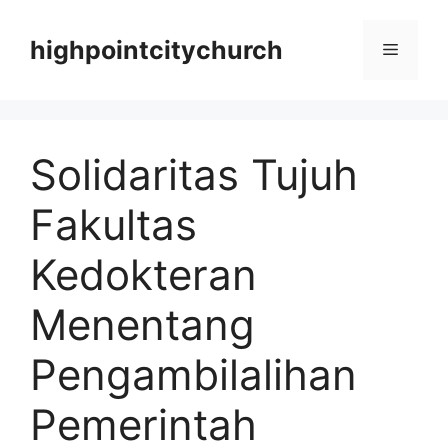
Langsung
ke
highpointcitychurch
Menu
isi
Solidaritas Tujuh
Fakultas
Kedokteran
Menentang
Pengambilalihan
Pemerintah