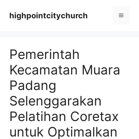
Langsung
ke
highpointcitychurch
Menu
isi
Pemerintah
Kecamatan Muara
Padang
Selenggarakan
Pelatihan Coretax
untuk Optimalkan