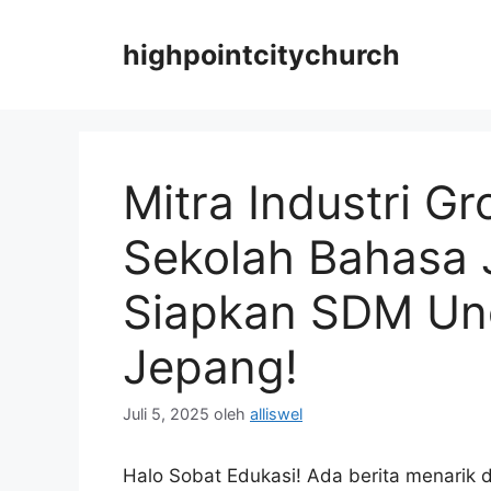
Langsung
ke
highpointcitychurch
isi
Mitra Industri G
Sekolah Bahasa 
Siapkan SDM Ung
Jepang!
Juli 5, 2025
oleh
alliswel
Halo Sobat Edukasi! Ada berita menarik d