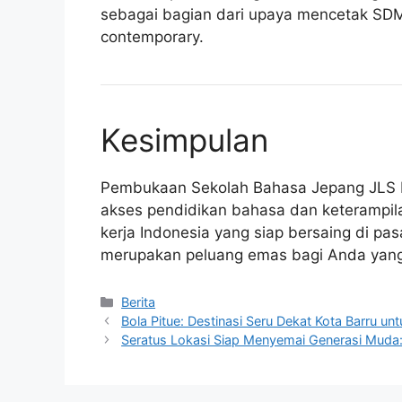
sebagai bagian dari upaya mencetak SDM 
contemporary.
Kesimpulan
Pembukaan Sekolah Bahasa Jepang JLS Mi
akses pendidikan bahasa dan keterampila
kerja Indonesia yang siap bersaing di pa
merupakan peluang emas bagi Anda yang be
Kategori
Berita
Bola Pitue: Destinasi Seru Dekat Kota Barru un
Seratus Lokasi Siap Menyemai Generasi Muda: 