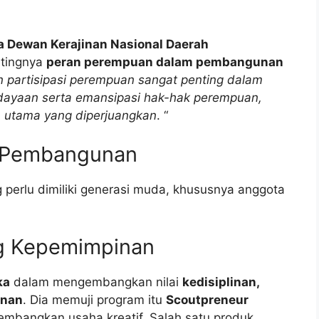
a Dewan Kerajinan Nasional Daerah
tingnya
peran perempuan dalam pembangunan
n partisipasi perempuan sangat penting dalam
ayaan serta emansipasi hak-hak perempuan,
 utama yang diperjuangkan
. “
k Pembangunan
g perlu dimiliki generasi muda, khususnya anggota
g Kepemimpinan
ka
dalam mengembangkan nilai
kedisiplinan,
inan
. Dia memuji program itu
Scoutpreneur
mbangkan usaha kreatif. Salah satu produk