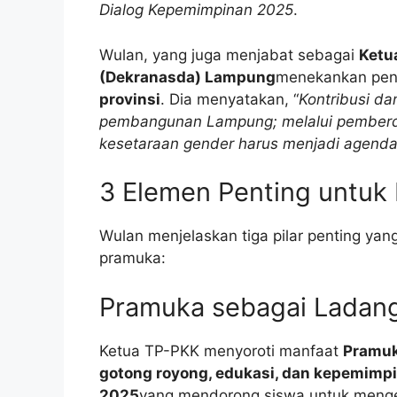
Dialog Kepemimpinan 2025
.
Wulan, yang juga menjabat sebagai
Ketu
(Dekranasda) Lampung
menekankan pen
provinsi
. Dia menyatakan, “
Kontribusi da
pembangunan Lampung; melalui pemberd
kesetaraan gender harus menjadi agenda
3 Elemen Penting untu
Wulan menjelaskan tiga pilar penting yan
pramuka:
Pramuka sebagai Ladan
Ketua TP-PKK menyoroti manfaat
Pramu
gotong royong, edukasi, dan kepemimp
2025
yang mendorong siswa untuk menge