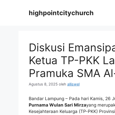
Langsung
ke
highpointcitychurch
isi
Diskusi Emansip
Ketua TP-PKK L
Pramuka SMA Al
Agustus 8, 2025
oleh
alliswel
Bandar Lampung – Pada hari Kamis, 26 
Purnama Wulan Sari Mirza
yang merupak
Kesejahteraan Keluarga (TP-PKK) Provin