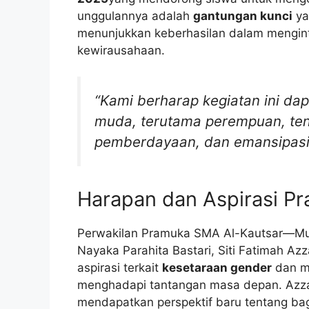
unggulannya adalah
gantungan kunci
ya
menunjukkan keberhasilan dalam mengint
kewirausahaan.
“Kami berharap kegiatan ini da
muda, terutama perempuan, ten
pemberdayaan, dan emansipasi 
Harapan dan Aspirasi P
Perwakilan Pramuka SMA Al-Kautsar—Mu
Nayaka Parahita Bastari, Siti Fatimah A
aspirasi terkait
kesetaraan gender
dan me
menghadapi tantangan masa depan. Azzam
mendapatkan perspektif baru tentang b